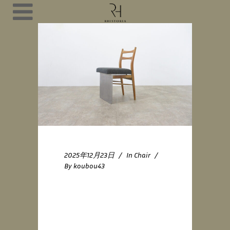
2025年12月23日
In
Chair
By
koubou43
R-Chair