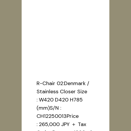
02:Denmark /
Stainless
Closer
R-Chair 02:Denmark /
Stainless Closer Size
: W420 D420 H785
(mm)S/N :
CH12250013Price
: 265,000 JPY ＋ Tax