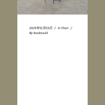
2025年12月23日
In
Chair
By
koubou43
R-Chair
01:Denmark /
Stainless