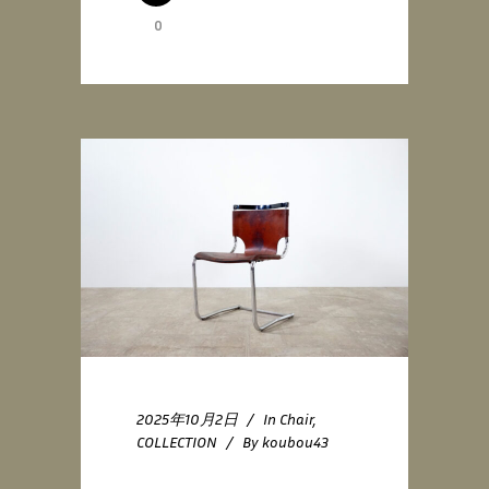
0
2025年10月2日
In
Chair
,
COLLECTION
By
koubou43